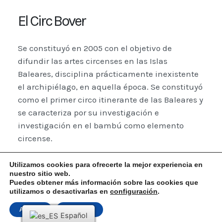
El Circ Bover
Se constituyó en 2005 con el objetivo de
difundir las artes circenses en las Islas
Baleares, disciplina prácticamente inexistente
el archipiélago, en aquella época. Se constituyó
como el primer circo itinerante de las Baleares y
se caracteriza por su investigación e
investigación en el bambú como elemento
circense.
A lo largo de nuestra trayectoria hemos creado
Utilizamos cookies para ofrecerte la mejor experiencia en
espectáculos que han recibido distintos
nuestro sitio web.
Puedes obtener más información sobre las cookies que
reconocimientos y premios tanto a nivel
utilizamos o desactivarlas en
configuración
.
nacional como internacional. Además, la
compañía también genera otros proyectos
Aceptar
Rechazar
Español