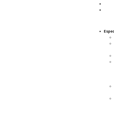
Equi
Cont
Espec