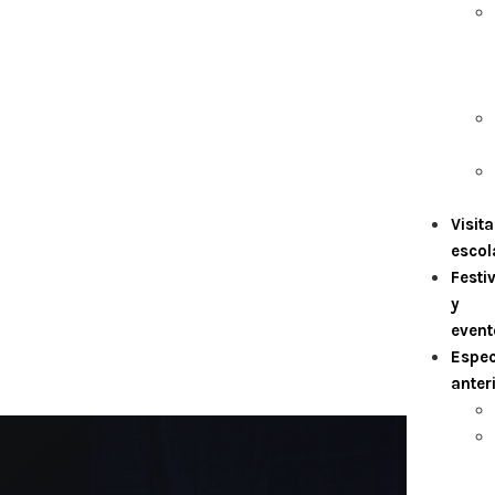
Visit
escol
Festi
y
event
Espec
anter