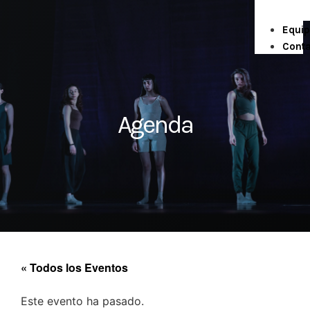
Equi
Cont
Agenda
« Todos los Eventos
Este evento ha pasado.