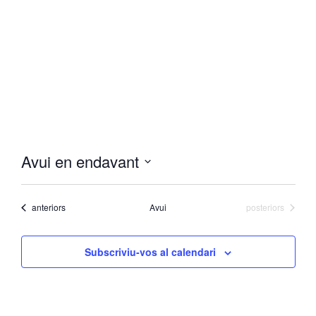
Avui en endavant
Selecciona
una
data.
Esdeveniments
Esdeveniments
anteriors
Avui
posteriors
Subscriviu-vos al calendari