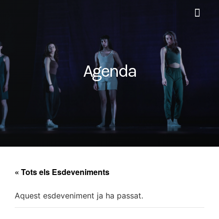
Visites escolar
Festivals i es
Espectacles anterio
Agenda
« Tots els Esdeveniments
Aquest esdeveniment ja ha passat.