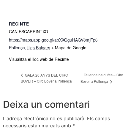
RECINTE
CAN ESCARRINTXO
https://maps.app.goo.gl/abXXQguHAGV8mjFp6
Pollença
,
Illes Balears
+ Mapa de Google
Visualitza el lloc web de Recinte
Taller de baldufes – Circ
GALA 20 ANYS DEL CIRC
BOVER – Circ Bover a Pollença
Bover a Pollença
Deixa un comentari
L'adreça electrònica no es publicarà.
Els camps
necessaris estan marcats amb
*